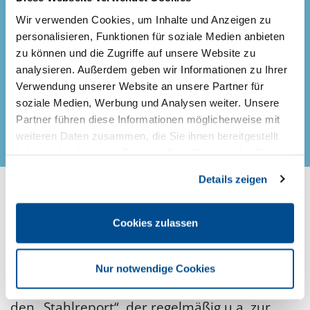
überbetrieblichen Ausbildungsbegleitung
Wir verwenden Cookies, um Inhalte und Anzeigen zu
über eine ganze Reihe an Fachseminaren bis
personalisieren, Funktionen für soziale Medien anbieten
hin zu einem dreijährigen berufsbegleitenden
zu können und die Zugriffe auf unsere Website zu
Fernstudium, nach dessen erfolgreichem
analysieren. Außerdem geben wir Informationen zu Ihrer
Abschluss Du den Titel „Betriebswirt/in
Verwendung unserer Website an unsere Partner für
Stahlhandel (BDS)“ führen darfst.
soziale Medien, Werbung und Analysen weiter. Unsere
Partner führen diese Informationen möglicherweise mit
weiteren Daten zusammen, die Sie ihnen bereitgestellt
haben oder die sie im Rahmen Ihrer Nutzung der Dienste
gesammelt haben.
Details zeigen
„stahl­re­port“
Cookies zulassen
Nur notwendige Cookies
Und auch eine eigene Fachzeitschrift gibt es,
den „Stahlreport“, der regelmäßig u.a. zur