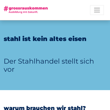
stahl ist kein al­tes ei­sen
Der Stahlhandel stellt sich
vor
war­um brau­chen wir stahl?