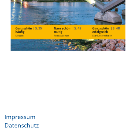
Im­pres­sum
Da­ten­schutz